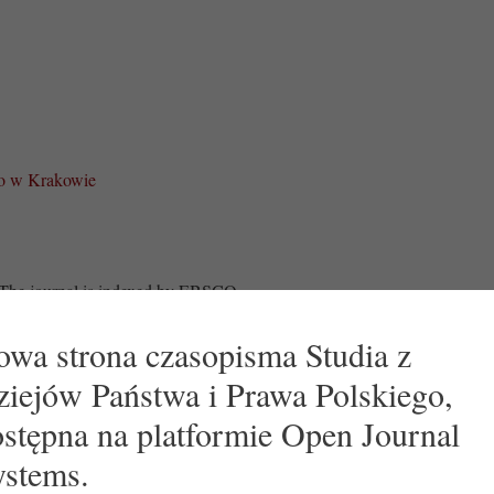
go w Krakowie
The journal is indexed by EBSCO
wa strona czasopisma Studia z
dakcją „Studiów z Dziejów Państwa i Prawa Polskiego”:
iejów Państwa i Prawa Polskiego,
stępna na platformie Open Journal
ystems.