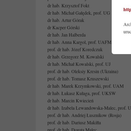
dr hab. Krzysztof Fokt
htt
dr hab. Michał Gałędek, prof. UG
dr hab. Artur Górak
Arc
dr Kacper Górski
uru
dr hab. Jan Halberda
dr hab. Anna Kargol, prof. UAFM
prof. dr hab. Józef Koredczuk
dr hab. Grzegorz M. Kowalski
dr hab. Michał Kowalski, prof. UJ
prof. dr hab. Oleksiy Kresin (Ukraina)
prof. dr hab. Tomasz Kruszewski
dr hab. Marek Krzymkowski, prof. UAM
dr hab. Łukasz Kułaga, prof. UKSW
dr hab. Marcin Kwiecień
dr hab. Izabela Lewandowska-Malec, prof. 
prof. dr hab. Andriej Łusznikow (Rosja)
prof. dr hab. Dariusz Makiłła
prof. dr hab. Dorota Malec