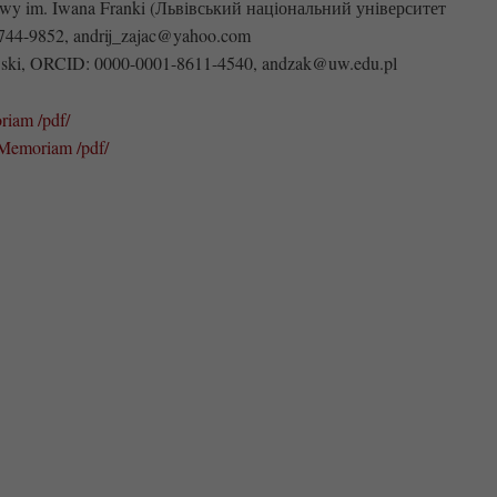
owy im. Iwana Franki (Львівський національний університет
744-9852, andrij_zajac@yahoo.com
wski, ORCID: 0000-0001-8611-4540, andzak@uw.edu.pl
riam /pdf/
 Memoriam /pdf/