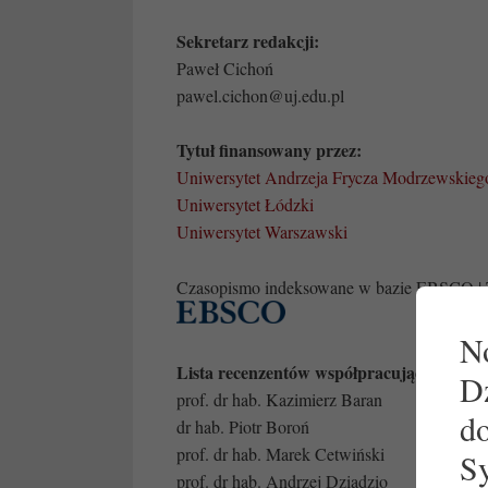
Sekretarz redakcji:
Paweł Cichoń
pawel.cichon@uj.edu.pl
Tytuł finansowany przez:
Uniwersytet Andrzeja Frycza Modrzewskie
Uniwersytet Łódzki
Uniwersytet Warszawski
Czasopismo indeksowane w bazie EBSCO | 
No
Lista recenzentów współpracujących z re
Dz
prof. dr hab. Kazimierz Baran
do
dr hab. Piotr Boroń
prof. dr hab. Marek Cetwiński
S
prof. dr hab. Andrzej Dziadzio