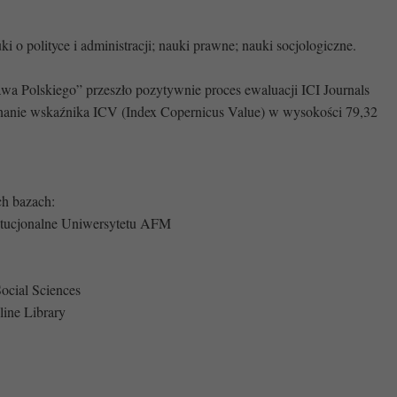
i o polityce i administracji; nauki prawne; nauki socjologiczne.
wa Polskiego” przeszło pozytywnie proces ewaluacji ICI Journals
yznanie wskaźnika ICV (Index Copernicus Value) w wysokości 79,32
ch bazach:
tucjonalne Uniwersytetu AFM
ocial Sciences
ine Library