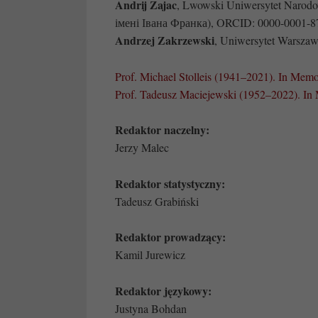
Andrij Zajac
, Lwowski Uniwersytet Narod
імені Івана Франка), ORCID: 0000-0001-8
Andrzej Zakrzewski
, Uniwersytet Warsza
Prof. Michael Stolleis (1941–2021). In Memo
Prof. Tadeusz Maciejewski (1952–2022). In
Redaktor naczelny:
Jerzy Malec
Redaktor statystyczny:
Tadeusz Grabiński
Redaktor prowadzący:
Kamil Jurewicz
Redaktor językowy:
Justyna Bohdan