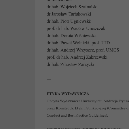
dr hab. Wojciech Szafrański
dr Jarosław Turłukowski
dr hab. Piotr Ugniewski;
prof. dr hab. Wacław Uruszczak
dr hab. Dorota Wiśniewska
dr hab. Paweł Wolnicki, prof. UJD
dr hab. Andrzej Wrzyszcz, prof. UMCS
prof. dr hab. Andrzej Zakrzewski
dr hab. Zdzisław Zarzycki
—
ETYKA WYDAWNICZA
Oficyna Wydawnicza Uniwersytetu Andrzeja Frycza 
przez Komitet ds. Etyki Publikacyjnej (Committee 
Conduct and Best Practice Guidelines).