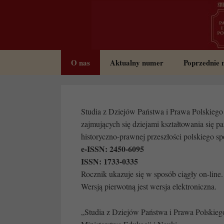
Przeskocz
do
treści
O nas
Aktualny numer
Poprzednie
Studia z Dziejów Państwa i Prawa Polskiego 
zajmujących się dziejami kształtowania się pa
historyczno-prawnej przeszłości polskiego s
e-ISSN: 2450-6095
ISSN: 1733-0335
Rocznik ukazuje się w sposób ciągły on-line.
Wersją pierwotną jest wersja elektroniczna.
„Studia z Dziejów Państwa i Prawa Polskie