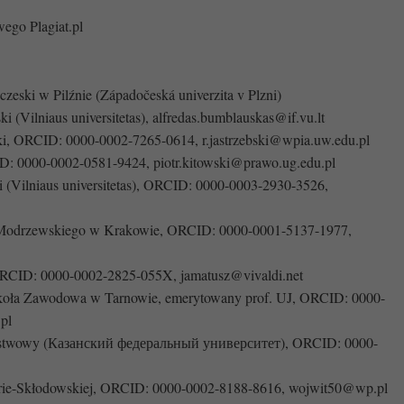
ego Plagiat.pl
zeski w Pilźnie (Západočeská univerzita v Plzni)
ki (Vilniaus universitetas), alfredas.bumblauskas@if.vu.lt
ki, ORCID: 0000-0002-7265-0614, r.jastrzebski@wpia.uw.edu.pl
D: 0000-0002-0581-9424, piotr.kitowski@prawo.ug.edu.pl
i (Vilniaus universitetas), ORCID: 0000-0003-2930-3526,
a Modrzewskiego w Krakowie, ORCID: 0000-0001-5137-1977,
ORCID: 0000-0002-2825-055X, jamatusz@vivaldi.net
koła Zawodowa w Tarnowie, emerytowany prof. UJ, ORCID: 0000-
pl
aństwowy (Казанский федеральный университет), ORCID: 0000-
urie-Skłodowskiej, ORCID: 0000-0002-8188-8616, wojwit50@wp.pl