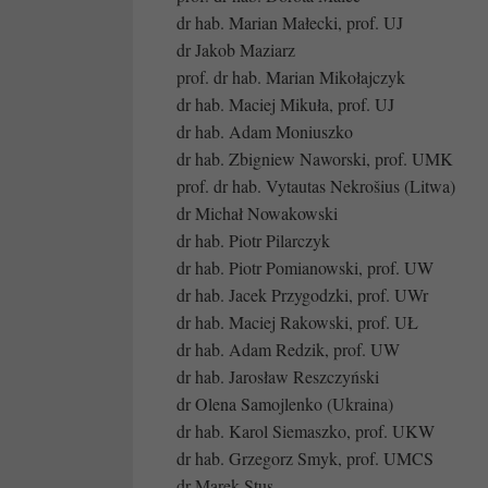
dr hab. Marian Małecki, prof. UJ
dr Jakob Maziarz
prof. dr hab. Marian Mikołajczyk
dr hab. Maciej Mikuła, prof. UJ
dr hab. Adam Moniuszko
dr hab. Zbigniew Naworski, prof. UMK
prof. dr hab. Vytautas Nekrošius (Litwa)
dr Michał Nowakowski
dr hab. Piotr Pilarczyk
dr hab. Piotr Pomianowski, prof. UW
dr hab. Jacek Przygodzki, prof. UWr
dr hab. Maciej Rakowski, prof. UŁ
dr hab. Adam Redzik, prof. UW
dr hab. Jarosław Reszczyński
dr Olena Samojlenko (Ukraina)
dr hab. Karol Siemaszko, prof. UKW
dr hab. Grzegorz Smyk, prof. UMCS
dr Marek Stus