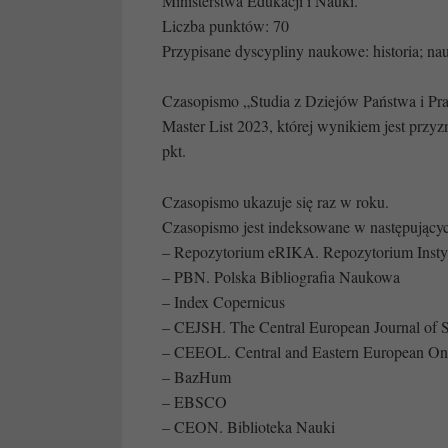
Ministerstwa Edukacji i Nauki.
Liczba punktów: 70
Przypisane dyscypliny naukowe: historia; nauk
Czasopismo „Studia z Dziejów Państwa i Pra
Master List 2023, której wynikiem jest prz
pkt.
Czasopismo ukazuje się raz w roku.
Czasopismo jest indeksowane w następujący
– Repozytorium eRIKA. Repozytorium Insty
– PBN. Polska Bibliografia Naukowa
– Index Copernicus
– CEJSH. The Central European Journal of S
– CEEOL. Central and Eastern European Onl
– BazHum
– EBSCO
– CEON. Biblioteka Nauki