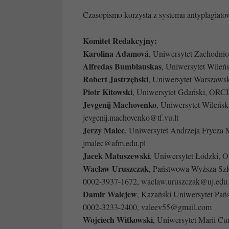
Czasopismo korzysta z systemu antyplagiatow
Komitet Redakcyjny:
Karolina Adamová
, Uniwersytet Zachodnioc
Alfredas Bumblauskas
, Uniwersytet Wileńs
Robert Jastrzębski
, Uniwersytet Warszaws
Piotr Kitowski
, Uniwersytet Gdański, ORCI
Jevgenij Machovenko
, Uniwersytet Wileńsk
jevgenij.machovenko@tf.vu.lt
Jerzy Malec
, Uniwersytet Andrzeja Frycz
jmalec@afm.edu.pl
Jacek Matuszewski
, Uniwersytet Łódzki, 
Wacław Uruszczak
, Państwowa Wyższa Sz
0002-3937-1672, waclaw.uruszczak@uj.edu.
Damir Walejew
, Kazański Uniwersytet P
0002-3233-2400, valeev55@gmail.com
Wojciech Witkowski
, Uniwersytet Marii C