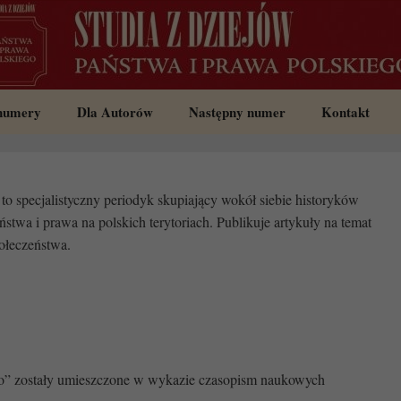
 numery
Dla Autorów
Następny numer
Kontakt
to specjalistyczny periodyk skupiający wokół siebie historyków
ństwa i prawa na polskich terytoriach. Publikuje artykuły na temat
połeczeństwa.
go” zostały umieszczone w wykazie czasopism naukowych