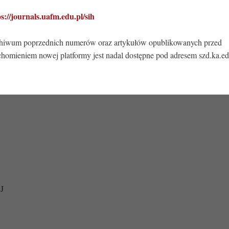
ps://journals.uafm.edu.pl/sih
hiwum poprzednich numerów oraz artykułów opublikowanych przed
chomieniem nowej platformy jest nadal dostępne pod adresem szd.ka.ed
UJ