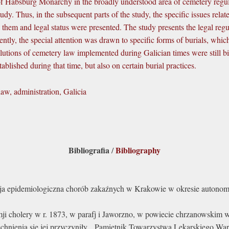
 of Habsburg Monarchy in the broadly understood area of cemetery regulat
tudy. Thus, in the subsequent parts of the study, the specific issues rel
g them and legal status were presented. The study presents the legal regu
rently, the special attention was drawn to specific forms of burials, whi
solutions of cemetery law implemented during Galician times were still 
blished during that time, but also on certain burial practices.
 law, administration, Galicia
Bibliografia
Bibliography
/
cja epidemiologiczna chorób zakaźnych w Krakowie w okresie autonomii 
ji cholery w r. 1873, w parafj i Jaworzno, w powiecie chrzanowskim
hnienia się jej przyczyniły, „Pamiętnik Towarzystwa Lekarskiego Wars