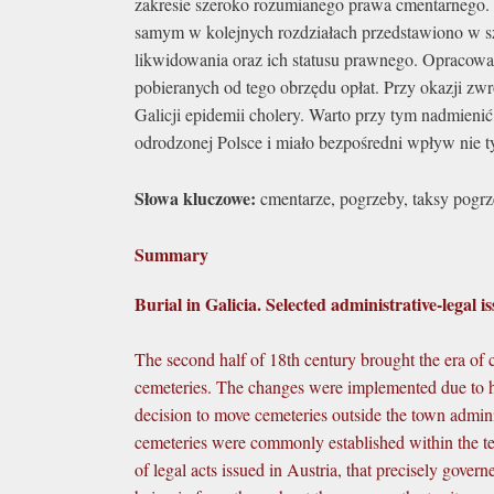
zakresie szeroko rozumianego prawa cmentarnego. U
samym w kolejnych rozdziałach przedstawiono w sz
likwidowania oraz ich statusu prawnego. Opracowan
pobieranych od tego obrzędu opłat. Przy okazji z
Galicji epidemii cholery. Warto przy tym nadmieni
odrodzonej Polsce i miało bezpośredni wpływ nie 
Słowa kluczowe:
cmentarze, pogrzeby, taksy pogrz
Summary
Burial in Galicia. Selected administrative-legal is
The second half of 18th century brought the era of
cemeteries. The changes were implemented due to heal
decision to move cemeteries outside the town admi
cemeteries were commonly established within the ter
of legal acts issued in Austria, that precisely gover