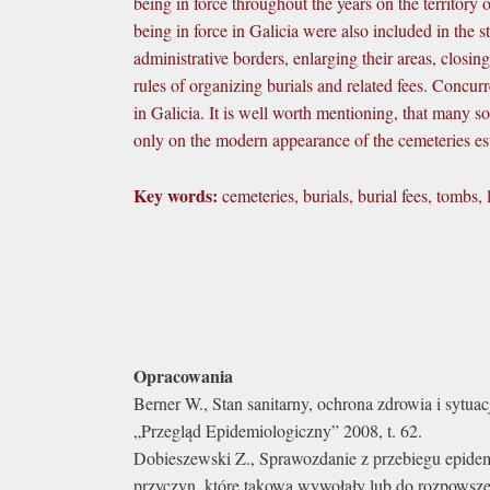
being in force throughout the years on the territory
being in force in Galicia were also included in the s
administrative borders, enlarging their areas, closin
rules of organizing burials and related fees. Concur
in Galicia. It is well worth mentioning, that many 
only on the modern appearance of the cemeteries esta
Key words:
cemeteries, burials, burial fees, tombs,
Opracowania
Berner W., Stan sanitarny, ochrona zdrowia i sytua
„Przegląd Epidemiologiczny” 2008, t. 62.
Dobieszewski Z., Sprawozdanie z przebiegu epidem
przyczyn, które takową wywołały lub do rozpowszec