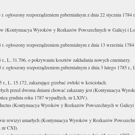
 r. ogłoszony rozporządzeniem gubernialnym z dnia 22 stycznia 1784 r.
w (Kontynuacya Wyroków y Rozkazów Powszechnych w Galicyi i Lodo
4 r. ogłoszony rozporządzeniem gubernialnym z dnia 13 września 1784 r
4 r., L. 31.706, o pokrywaniu kosztów zakładania nowych cmentarzy.
5 r. ogłoszony rozporządzeniem gubernialnym z dnia 3 lutego 1785 r., 
 r., L. 15.172, zakazujące grzebać zwłoki w kościołach.
arłych przed dwoma dniami chować zakazany jest (Kontynuacya Wyro
ońca grudnia roku 1787 wypadłych, nr LXIV).
nductus (Kontynuacya Wyroków y Rozkazów Powszechnych w Galicyi i 
e rewizyi umarłych (Kontynuacya Wyroków y Rozkazów Powszechnyc
, nr CXI).