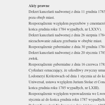
Akty prawne
Dekret kancelarii nadwornej z dnia 11 grudnia 1783
poza obręb miast.
Rozporządzenie względem pogrzebów y cmentarzó
końca grudnia roku 1784 wypadłych, nr LXXV).
Dekret kancelarii nadwornej z dnia 26 sierpnia 178
niezachowanie zakazu grzebania w obrębie miast.
Rozporządzenie gubernialne z dnia 30 grudnia 178
Dekret kancelarii nadwornej z dnia 20 stycznia 178
zwłok.
Rozporządzenie gubernialne z dnia 16 czerwca 1785
Cyrkularz oznaczający, że szkodliwy zwyczay um
Lodomeryi Królestwach od dnia 1 stycznia aż do k
Uniwersał, ustawa względem Jurium Stolae et Co
końca grudnia roku 1785 wypadłych, nr LXIII).
Rozporządzenie względem wprowadzenia we Lwowi
stycznia aż do końca grudnia roku 1787 wypadłych