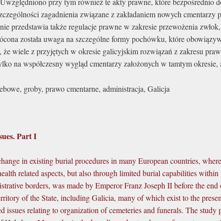
względniono przy tym również te akty prawne, które bezpośrednio dot
czególności zagadnienia związane z zakładaniem nowych cmentarzy po
ie przedstawia także regulacje prawne w zakresie przewożenia zwłok, 
wrócona została uwaga na szczególne formy pochówku, które obowiązy
ć, że wiele z przyjętych w okresie galicyjskim rozwiązań z zakresu p
tylko na współczesny wygląd cmentarzy założonych w tamtym okresie,
ebowe, groby, prawo cmentarne, administracja, Galicja
sues. Part I
 change in existing burial procedures in many European countries, wher
th related aspects, but also through limited burial capabilities within 
nistrative borders, was made by Emperor Franz Joseph II before the e
ritory of the State, including Galicia, many of which exist to the pres
ned issues relating to organization of cemeteries and funerals. The study 