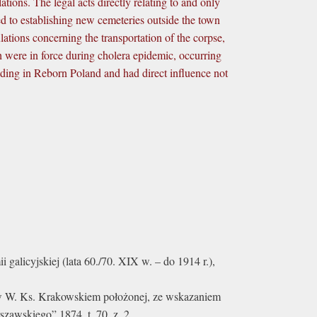
ions. The legal acts directly relating to and only
ated to establishing new cemeteries outside the town
lations concerning the transportation of the corpse,
ch were in force during cholera epidemic, occurring
biding in Reborn Poland and had direct influence not
galicyjskiej (lata 60./70. XIX w. – do 1914 r.),
 w W. Ks. Krakowskiem położonej, ze wskazaniem
zawskiego” 1874, t. 70, z. 2.