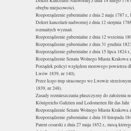
Dekret Kancelarii Nadwornej z dnia 14 lutego 1787
obrębu miejscowości.
Rozporządzenie gubernialne z dnia 2 maja 1787 r., 
Dekret kancelarii nadwornej z dnia 12 sierpnia 178
rozmaitych wyznań.
Rozporządzenie gubernialne z dnia 12 września 180
Rozporządzenie gubernialne z dnia 31 grudnia 1823
Rozporządzenie gubernialne z dnia 15 lipca 1824 r.
Rozporządzenie Senatu Wolnego Miasta Krakowa z 
Porządek policyi względem morowego powietrza dla
Lwów 1839, nr 140).
Przez kogo trup straconego we Lwowie strzeżonym
1839, nr 248).
Zasady rozmieszczania płaszczyzny do założenia n
Königreichs Galizien und Lodomerien für das Jahr
Rozporządzenie Senatu Wolnego Miasta Krakowa z 
Rozporządzenie gubernialne z dnia 10 listopada 184
Patent cesarski z dnia 27 maja 1852 r., mocą które