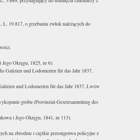
L. 5.689, przynaglający do usunięcia cmentarzy z
., L. 19.817, o grzebaniu zwłok należących do
wości.
Jego Okręgu, 1825, nr 6).
hs Galizien und Lodomerien für das Jahr 1837,
Galizien und Lodomerien für das Jahr 1837, Lwów
 wykopanie grobu (Provinzial-Gesetzsammlung des
kowa i Jego Okręgu, 1841, nr 113).
ch na zbrodnie i ciężkie przestępstwa policyjne z