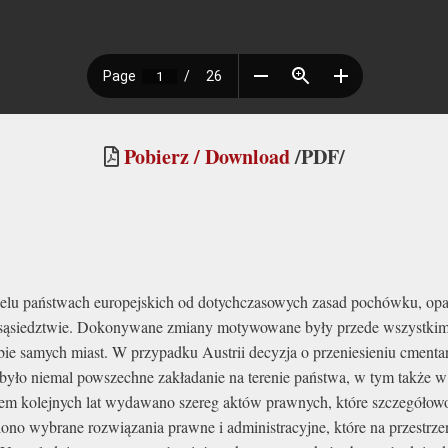
Pobierz / Download
/PDF/
elu państwach europejskich od dotychczasowych zasad pochówku, opar
 sąsiedztwie. Dokonywane zmiany motywowane były przede wszystkim
samych miast. W przypadku Austrii decyzja o przeniesieniu cmentarz
 było niemal powszechne zakładanie na terenie państwa, w tym także w 
giem kolejnych lat wydawano szereg aktów prawnych, które szczegółow
no wybrane rozwiązania prawne i administracyjne, które na przestrze