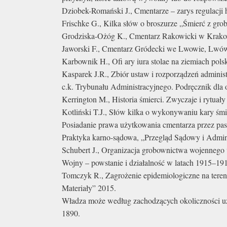
Dziobek-Romański J., Cmentarze – zarys regulacji 
Frischke G., Kilka słów o broszurze „Śmierć z grob
Grodziska-Ożóg K., Cmentarz Rakowicki w Krak
Jaworski F., Cmentarz Gródecki we Lwowie, Lwó
Karbownik H., Ofi ary iura stolae na ziemiach pol
Kasparek J.R., Zbiór ustaw i rozporządzeń admin
c.k. Trybunału Administracyjnego. Podręcznik dla
Kerrington M., Historia śmierci. Zwyczaje i rytua
Kotliński T.J., Słów kilka o wykonywaniu kary śmie
Posiadanie prawa użytkowania cmentarza przez pasan
Praktyka karno-sądowa, „Przegląd Sądowy i Admini
Schubert J., Organizacja grobownictwa wojennego 
Wojny – powstanie i działalność w latach 1915–191
Tomczyk R., Zagrożenie epidemiologiczne na terenie
Materiały” 2015.
Władza może według zachodzących okoliczności uz
1890.