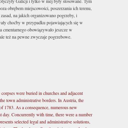
yczyły Galicji i tylko w niej były stosowane. Tym
za obrębem miejscowości, poszerzania ich terenu,
zasad, na jakich organizowano pogrzeby, i
wały choćby w przypadku pojawiających się w
rawa cmentarnego obowiązywało jeszcze w
 ale też na pewne zwyczaje pogrzebowe.
e corpses were buried in churches and adjacent
the town administrative borders. In Austria, the
nd of 1783. As a consequence, numerous new
ent day. Concurrently with time, there were a number
presents selected legal and administrative solutions,