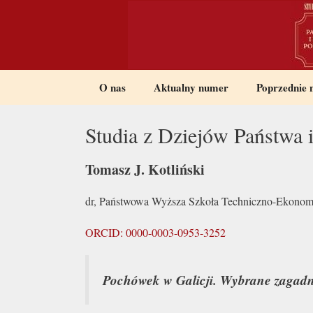
Przeskocz
do
treści
O nas
Aktualny numer
Poprzednie
Studia z Dziejów Państwa
Tomasz J. Kotliński
dr, Państwowa Wyższa Szkoła Techniczno-Ekonom
ORCID: 0000-0003-0953-3252
Pochówek w Galicji. Wybrane zagadn