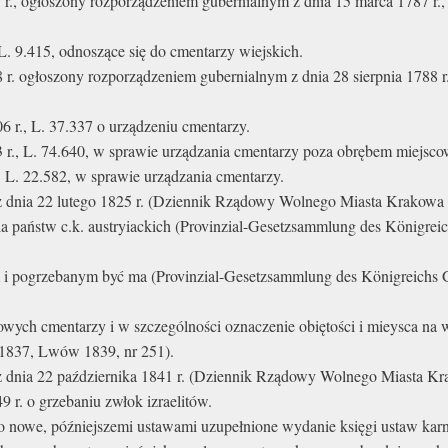
 r., ogłoszony rozporządzeniem gubernialnym z dnia 15 marca 1787 r., 
L. 9.415, odnoszące się do cmentarzy wiejskich.
8 r. ogłoszony rozporządzeniem gubernialnym z dnia 28 sierpnia 1788 r
6 r., L. 37.337 o urządzeniu cmentarzy.
 r., L. 74.640, w sprawie urządzania cmentarzy poza obrębem miejsco
, L. 22.582, w sprawie urządzania cmentarzy.
dnia 22 lutego 1825 r. (Dziennik Rządowy Wolnego Miasta Krakowa i 
 państw c.k. austryiackich (Provinzial-Gesetzsammlung des Königreic
 i pogrzebanym być ma (Provinzial-Gesetzsammlung des Königreichs 
owych cmentarzy i w szczególności oznaczenie obiętości i mieysca na
 1837, Lwów 1839, nr 251).
dnia 22 października 1841 r. (Dziennik Rządowy Wolnego Miasta Kra
9 r. o grzebaniu zwłok izraelitów.
go nowe, późniejszemi ustawami uzupełnione wydanie księgi ustaw karny