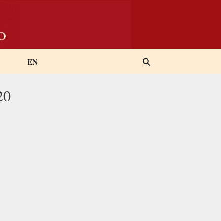
EN
20