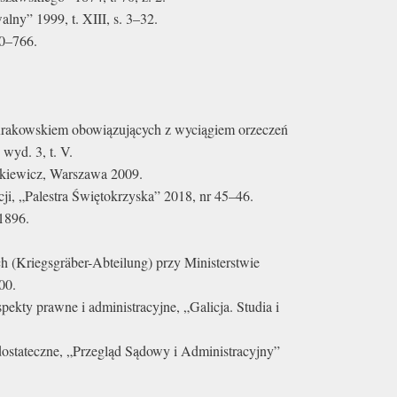
lny” 1999, t. XIII, s. 3–32.
60–766.
 Krakowskiem obowiązujących z wyciągiem orzeczeń
wyd. 3, t. V.
imkiewicz, Warszawa 2009.
cji, „Palestra Świętokrzyska” 2018, nr 45–46.
 1896.
 (Kriegsgräber-Abteilung) przy Ministerstwie
00.
ekty prawne i administracyjne, „Galicja. Studia i
ostateczne, „Przegląd Sądowy i Administracyjny”